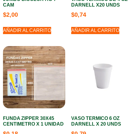
CAM
DARNELL X20 UNDS
$
2,00
$
0,74
AÑADIR AL CARRITO
AÑADIR AL CARRITO
FUNDA ZIPPER 30X45
VASO TERMICO 6 OZ
CENTIMETRO X 1 UNIDAD
DARNELL X 20 UNDS
$
0,18
$
0,79