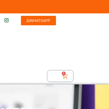
WHATSAPP
0
$
0,00
TURA