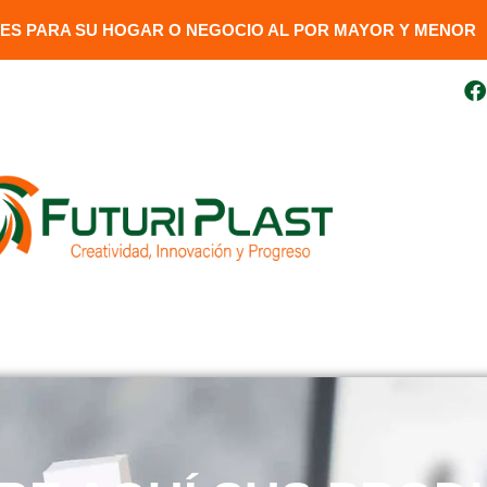
S PARA SU HOGAR O NEGOCIO AL POR MAYOR Y MENOR​
uito
099 410 3727
futuriplastweb@gmail.com
LÍNEA LUMINARIA
GENERADORES
DESCARGAR FAC