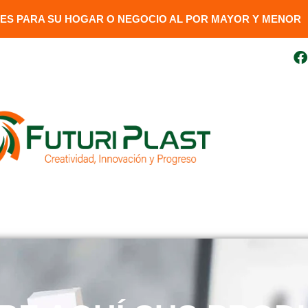
S PARA SU HOGAR O NEGOCIO AL POR MAYOR Y MENOR​
uito
099 410 3727
futuriplastweb@gmail.com
LÍNEA LUMINARIA
GENERADORES
DESCARGAR FAC