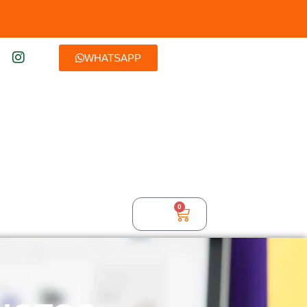
WHATSAPP
0
$
0,00
TURA