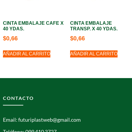
CINTA EMBALAJE CAFE X
CINTA EMBALAJE
40 YDAS.
TRANSP. X 40 YDAS.
$
0,66
$
0,66
AÑADIR AL CARRITO
AÑADIR AL CARRITO
CONTACTO
Email: futuriplastweb@gmail.com
Teléfono: 099 410 3727