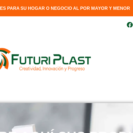
S PARA SU HOGAR O NEGOCIO AL POR MAYOR Y MENOR​
uito
099 410 3727
futuriplastweb@gmail.com
LÍNEA LUMINARIA
GENERADORES
DESCARGAR FAC