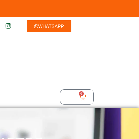
WHATSAPP
0
$
0,00
TURA