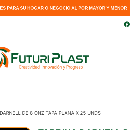
S PARA SU HOGAR O NEGOCIO AL POR MAYOR Y MENOR​
uito
099 410 3727
futuriplastweb@gmail.com
LÍNEA LUMINARIA
GENERADORES
DESCARGAR FAC
 DARNELL DE 8 ONZ TAPA PLANA X 25 UNDS