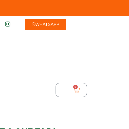
WHATSAPP
0
$
0,00
TURA