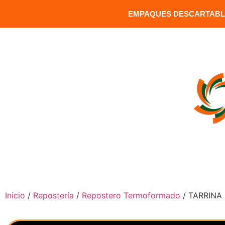
EMPAQUES DESCARTABLE
MATRIZ: Versalles 1391 y Carrion / Sector Santa Clara / Q
INICIO
COMPRAR PRODUCTOS
Inicio
/
Repostería
/
Repostero Termoformado
/ TARRINA