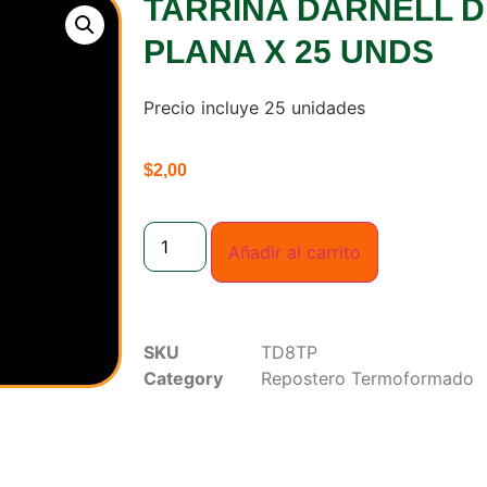
TARRINA DARNELL D
PLANA X 25 UNDS
Precio incluye 25 unidades
$
2,00
Añadir al carrito
SKU
TD8TP
Category
Repostero Termoformado