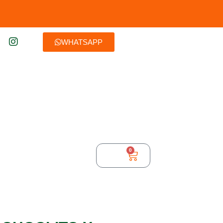
WHATSAPP
0
$
0,00
TURA