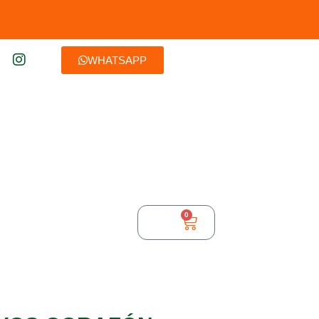
WHATSAPP
0
$
0,00
TURA