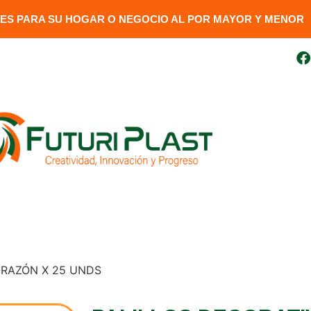
S PARA SU HOGAR O NEGOCIO AL POR MAYOR Y MENOR​
uito
099 410 3727
futuriplastweb@gmail.com
LÍNEA LUMINARIA
GENERADORES
DESCARGAR FAC
ORAZÓN X 25 UNDS