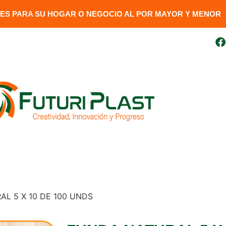
S PARA SU HOGAR O NEGOCIO AL POR MAYOR Y MENOR​
uito
099 410 3727
futuriplastweb@gmail.com
LÍNEA LUMINARIA
GENERADORES
DESCARGAR FAC
AL 5 X 10 DE 100 UNDS