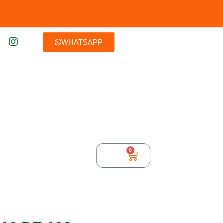
WHATSAPP
0
$
0,00
TURA