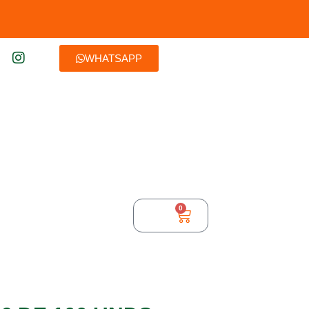
WHATSAPP
0
$
0,00
TURA