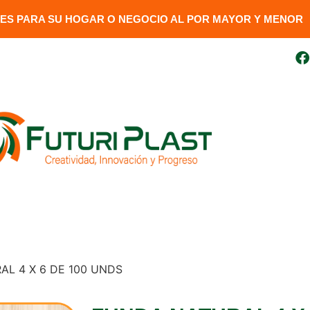
S PARA SU HOGAR O NEGOCIO AL POR MAYOR Y MENOR​
uito
099 410 3727
futuriplastweb@gmail.com
LÍNEA LUMINARIA
GENERADORES
DESCARGAR FAC
AL 4 X 6 DE 100 UNDS