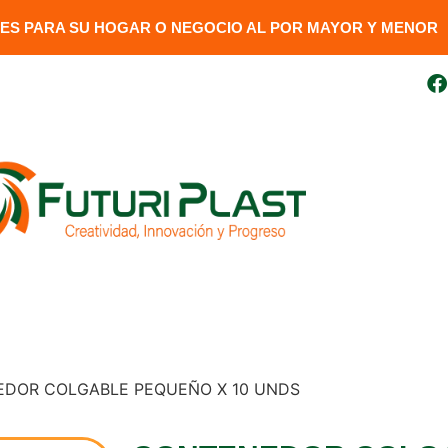
S PARA SU HOGAR O NEGOCIO AL POR MAYOR Y MENOR​
uito
099 410 3727
futuriplastweb@gmail.com
LÍNEA LUMINARIA
GENERADORES
DESCARGAR FAC
EDOR COLGABLE PEQUEÑO X 10 UNDS