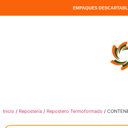
EMPAQUES DESCARTABLE
MATRIZ: Versalles 1391 y Carrion / Sector Santa Clara / Q
INICIO
COMPRAR PRODUCTOS
Inicio
/
Repostería
/
Repostero Termoformado
/ CONTEN