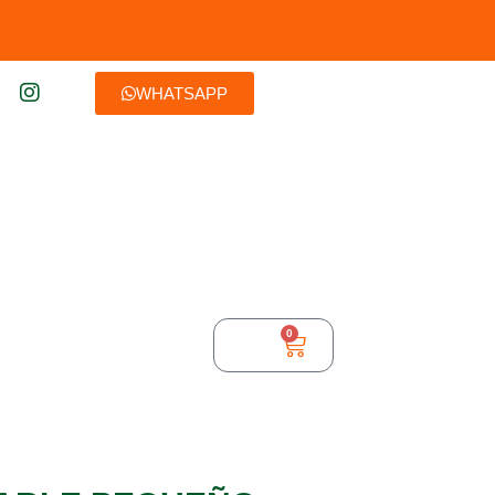
WHATSAPP
0
$
0,00
TURA