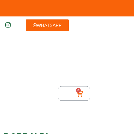
WHATSAPP
0
$
0,00
TURA