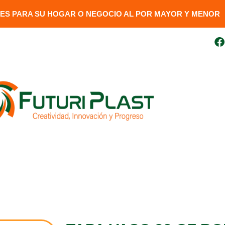
S PARA SU HOGAR O NEGOCIO AL POR MAYOR Y MENOR​
uito
099 410 3727
futuriplastweb@gmail.com
LÍNEA LUMINARIA
GENERADORES
DESCARGAR FAC