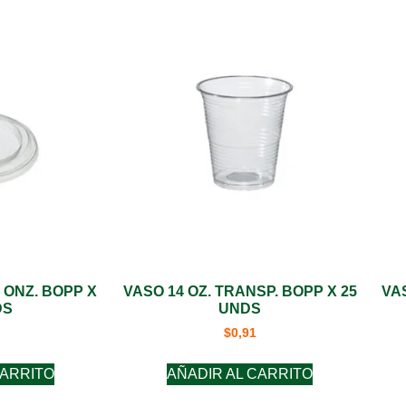
6 ONZ. BOPP X
VASO 14 OZ. TRANSP. BOPP X 25
VAS
DS
UNDS
$
0,91
CARRITO
AÑADIR AL CARRITO