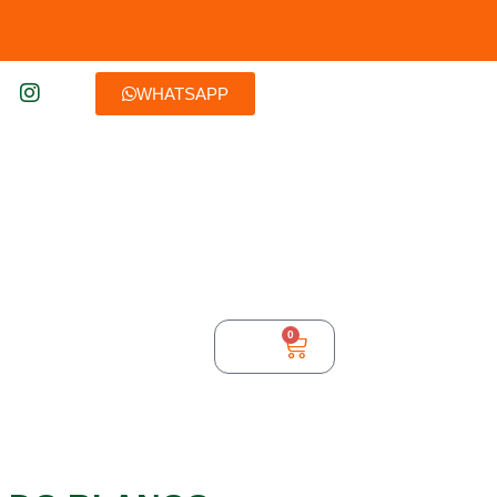
WHATSAPP
0
$
0,00
TURA