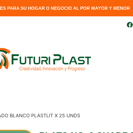
S PARA SU HOGAR O NEGOCIO AL POR MAYOR Y MENOR​
uito
099 410 3727
futuriplastweb@gmail.com
LÍNEA LUMINARIA
GENERADORES
DESCARGAR FAC
ADO BLANCO PLASTLIT X 25 UNDS