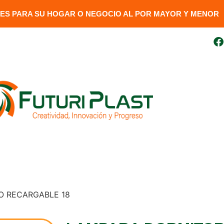
S PARA SU HOGAR O NEGOCIO AL POR MAYOR Y MENOR​
uito
099 410 3727
futuriplastweb@gmail.com
LÍNEA LUMINARIA
GENERADORES
DESCARGAR FAC
O RECARGABLE 18