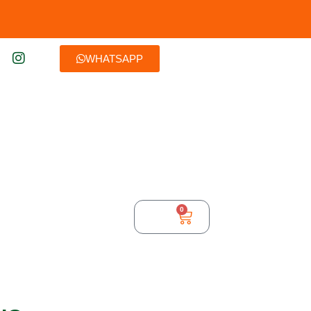
WHATSAPP
0
$
0,00
TURA