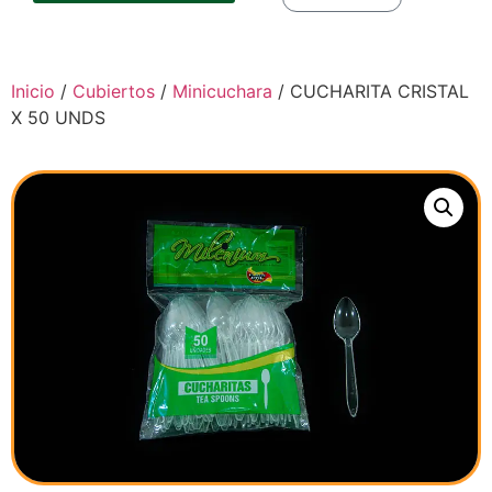
Inicio
/
Cubiertos
/
Minicuchara
/ CUCHARITA CRISTAL
X 50 UNDS