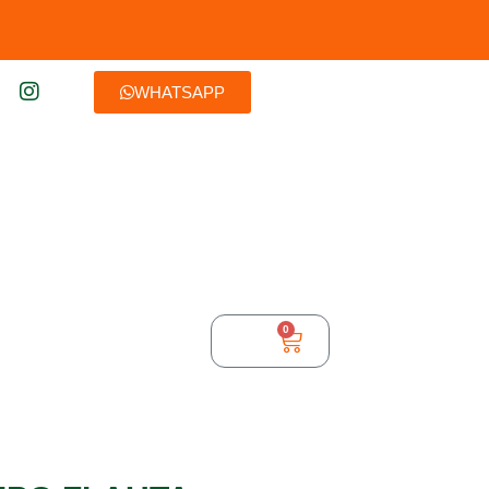
WHATSAPP
0
$
0,00
TURA