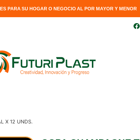
S PARA SU HOGAR O NEGOCIO AL POR MAYOR Y MENOR​
uito
099 410 3727
futuriplastweb@gmail.com
LÍNEA LUMINARIA
GENERADORES
DESCARGAR FAC
L X 12 UNDS.